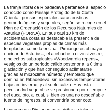
La franja litoral de Ribadedeva pertenece al espacio
conocido como Paisaje Protegido de la Costa
Oriental, por sus especiales características
geomorfológicas y vegetales, según se recoge en el
Plan de Ordenación de los Recursos Naturales de
Asturias (PORNA). En sus casi 10 km de
accidentada costa es destacable la presencia de
especies vegetales propias de climas más
templados, como la encina –Pimiango es el mayor
encinar de Asturias–, el acebuche u olivo silvestre,
o helechos subtropicales «Woodwardia repens»,
vestigios de un periodo cálido posterior a la última
glaciación y que han conseguido aclimatarse
gracias al microclima húmedo y templado que
domina en Ribadedeva, sin excesivas temperaturas
bajas en invierno, y al suelo calizo. Hoy esta
peculiaridad vegetal se ve presionada por el empuje
del eucalipto, al cual, si bien es una no desdeñable
fuente de ingresos, sí convendría poner coto.
Llegaremos a Pimiango para visitar su iglesia,