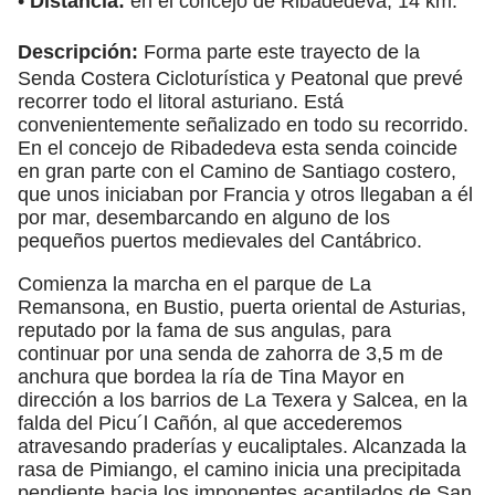
•
Distancia:
en el concejo de Ribadedeva, 14 km.
Descripción:
Forma parte este trayecto de la
Senda Costera Cicloturística y Peatonal que prevé
recorrer todo el litoral asturiano. Está
convenientemente señalizado en todo su recorrido.
En el concejo de Ribadedeva esta senda coincide
en gran parte con el Camino de Santiago costero,
que unos iniciaban por Francia y otros llegaban a él
por mar, desembarcando en alguno de los
pequeños puertos medievales del Cantábrico.
Comienza la marcha en el parque de La
Remansona, en Bustio, puerta oriental de Asturias,
reputado por la fama de sus angulas, para
continuar por una senda de zahorra de 3,5 m de
anchura que bordea la ría de Tina Mayor en
dirección a los barrios de La Texera y Salcea, en la
falda del Picu´l Cañón, al que accederemos
atravesando praderías y eucaliptales. Alcanzada la
rasa de Pimiango, el camino inicia una precipitada
pendiente hacia los imponentes acantilados de San