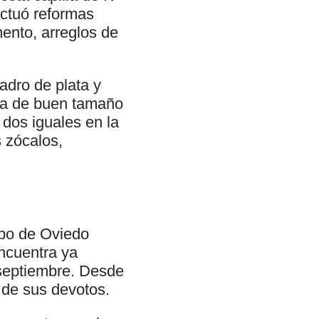
ctuó reformas
mento, arreglos de
uadro de plata y
ura de buen tamaño
 dos iguales en la
s zócalos,
spo de Oviedo
encuentra ya
 septiembre. Desde
 de sus devotos.