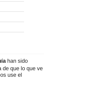
uía
han sido
a de que lo que ve
mos use el