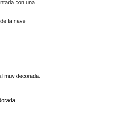
pintada con una
 de la nave
al muy decorada.
dorada.