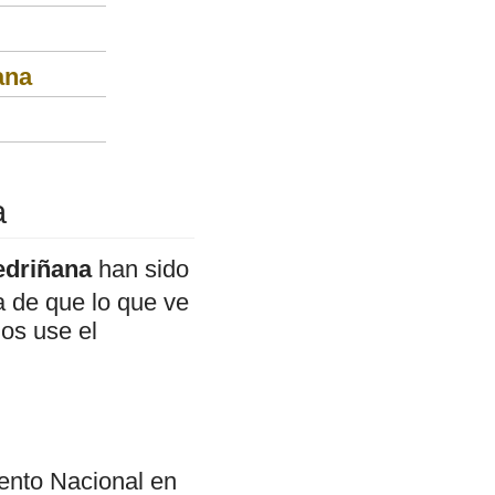
ana
a
edriñana
han sido
a de que lo que ve
mos use el
nto Nacional en