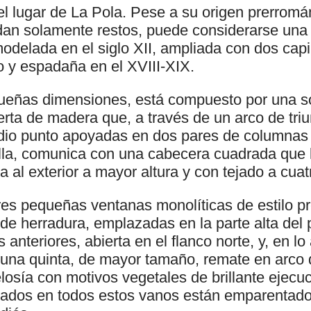
el lugar de La Pola. Pese a su origen prerromán
edan solamente restos, puede considerarse una 
delada en el siglo XII, ampliada con dos capil
o y espadaña en el XVIII-XIX.
equeñas dimensiones, está compuesto por una s
erta de madera que, a través de un arco de tri
io punto apoyadas en dos pares de columnas 
talla, comunica con una cabecera cuadrada que
ta al exterior a mayor altura y con tejado a cua
tres pequeñas ventanas monolíticas de estilo p
 de herradura, emplazadas en la parte alta del
s anteriores, abierta en el flanco norte, y, en lo
, una quinta, de mayor tamaño, remate en arco
losía con motivos vegetales de brillante ejecu
eados en todos estos vanos están emparentado