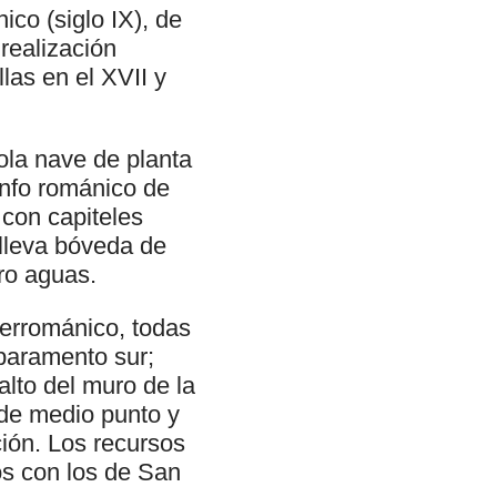
ico (siglo IX), de
realización
las en el XVII y
ola nave de planta
unfo románico de
con capiteles
 lleva bóveda de
tro aguas.
rerrománico, todas
 paramento sur;
 alto del muro de la
 de medio punto y
ción. Los recursos
s con los de San