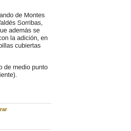
rnando de Montes
aldés Sorribas,
 que además se
on la adición, en
illas cubiertas
co de medio punto
ente).
rar