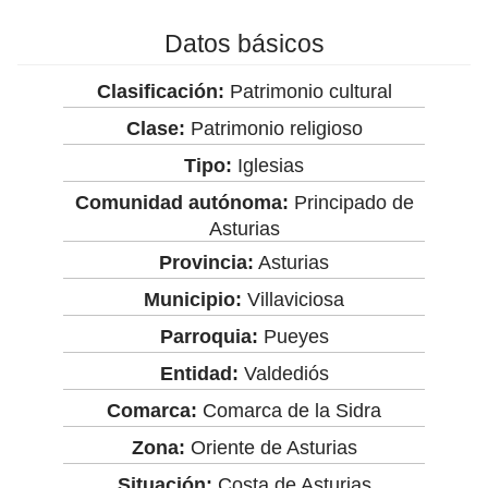
Datos básicos
Clasificación:
Patrimonio cultural
Clase:
Patrimonio religioso
Tipo:
Iglesias
Comunidad autónoma:
Principado de
Asturias
Provincia:
Asturias
Municipio:
Villaviciosa
Parroquia:
Pueyes
Entidad:
Valdediós
Comarca:
Comarca de la Sidra
Zona:
Oriente de Asturias
Situación:
Costa de Asturias