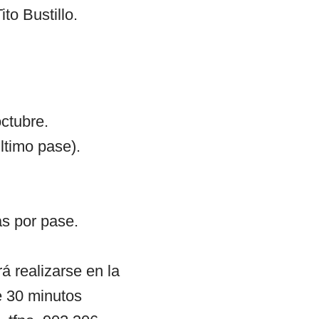
to Bustillo.
octubre.
ltimo pase).
as por pase.
á realizarse en la
e 30 minutos