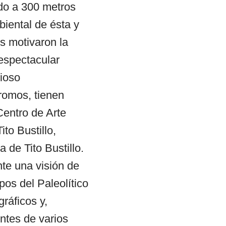
ado a 300 metros
biental de ésta y
os motivaron la
espectacular
rioso
romos, tienen
Centro de Arte
ito Bustillo,
 de Tito Bustillo.
nte una visión de
pos del Paleolítico
gráficos y,
entes de varios