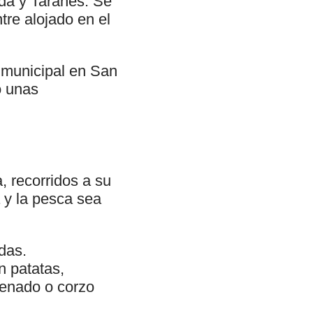
nda y Taranes. Se
tre alojado en el
 municipal en San
o unas
, recorridos a su
a y la pesca sea
das.
n patatas,
venado o corzo