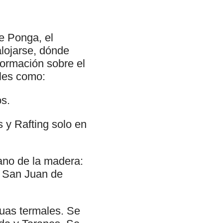
e Ponga, el
lojarse, dónde
formación sobre el
ales como:
os.
 y Rafting solo en
esano de la madera:
n San Juan de
guas termales. Se