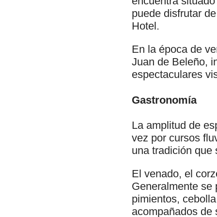
encuentra situado
puede disfrutar de
Hotel.
En la época de ve
Juan de Beleño, i
espectaculares vis
Gastronomía
La amplitud de es
vez por cursos flu
una tradición que 
El venado, el corz
Generalmente se p
pimientos, ceboll
acompañados de s