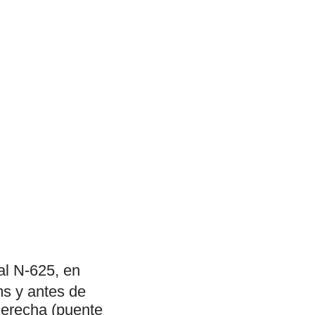
al N-625, en
ms y antes de
 derecha (puente